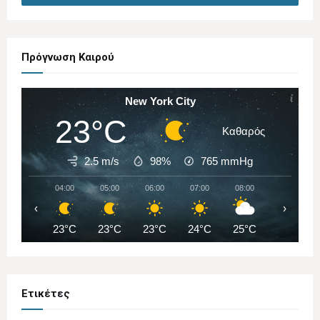
Πρόγνωση Καιρού
New York City
23°C
Καθαρός
2.5 m/s
98%
765
mmHg
04:00
05:00
06:00
07:00
08:00
09:00
‹
›
23°C
23°C
23°C
24°C
25°C
27°C
Ετικέτες