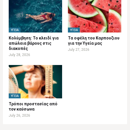
ΥΓΕΊΑ
ΥΓΕΊΑ
Κολύμβηση: Το κλειδί για
Τα οφέλη του Καρπουζιου
απώλεια βάρους στις
για την Υγεία μας
διακοπές
July 27, 2026
July 28, 2026
ΥΓΕΊΑ
Τρόποι προστασίας από
τον καύσωνα
July 26, 2026