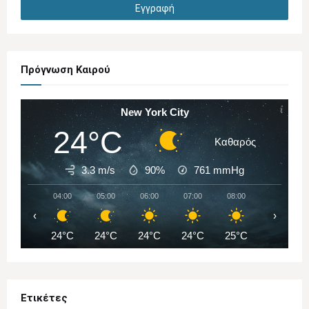
Πρόγνωση Καιρού
New York City
24°C
Καθαρός
3.3 m/s
90%
761
mmHg
04:00
05:00
06:00
07:00
08:00
09:00
‹
›
24°C
24°C
24°C
24°C
25°C
27°C
Ετικέτες