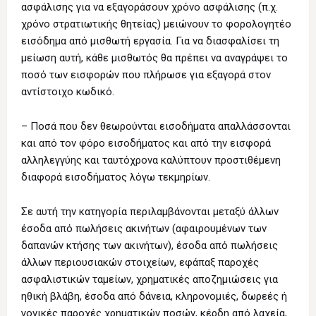
ασφάλισης για να εξαγοράσουν χρόνο ασφάλισης (π.χ.
χρόνο στρατιωτικής θητείας) μειώνουν το φορολογητέο
εισόδημα από μισθωτή εργασία. Για να διασφαλίσει τη
μείωση αυτή, κάθε μισθωτός θα πρέπει να αναγράψει το
ποσό των εισφορών που πλήρωσε για εξαγορά στον
αντίστοιχο κωδικό.
– Ποσά που δεν θεωρούνται εισοδήματα απαλλάσσονται
και από τον φόρο εισοδήματος και από την εισφορά
αλληλεγγύης και ταυτόχρονα καλύπτουν προστιθέμενη
διαφορά εισοδήματος λόγω τεκμηρίων.
Σε αυτή την κατηγορία περιλαμβάνονται μεταξύ άλλων
έσοδα από πωλήσεις ακινήτων (αφαιρουμένων των
δαπανών κτήσης των ακινήτων), έσοδα από πωλήσεις
άλλων περιουσιακών στοιχείων, εφάπαξ παροχές
ασφαλιστικών ταμείων, χρηματικές αποζημιώσεις για
ηθική βλάβη, έσοδα από δάνεια, κληρονομιές, δωρεές ή
γονικές παροχές χρηματικών ποσών, κέρδη από λαχεία,