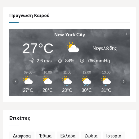
Πρόγνωση Καιρού
New York City
27°C
Νεφελώδης
2.6 m/s
84%
766
mmHg
09:00
10:00
11:00
12:00
13:00
14:00
‹
›
27°C
28°C
29°C
30°C
31°C
31°C
Ετικέτες
Διάφορα
Έθιμα
Ελλάδα
Ζώδια
Ιστορία