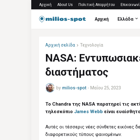
Αρχική
About Us
Πολιτική Απορρήτου
Επικοινωνί
Αρχική
Ελλάδα
Αρχική σελίδα
Τεχνολογία
NASA: Εντυπωσιακέ
διαστήματος
by
milios-spot
-
Μαΐου 25, 2023
Το Chandra της NASA παρατηρεί τις ακτί
τηλεσκόπιο
James Webb
είναι ευαίσθητ
Αυτές οι τέσσερις νέες σύνθετες εικόνες δ
διαφορετικούς τύπους φαινομένων.