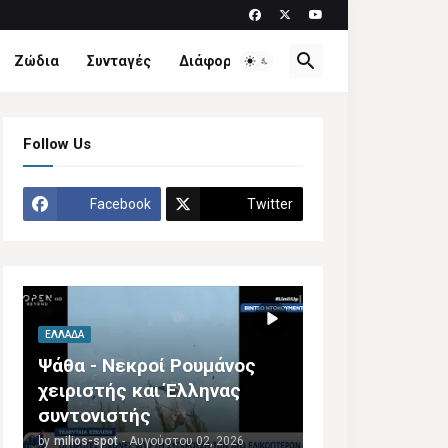
Ζώδια
Συνταγές
Διάφορα
Follow Us
Facebook
Twitter
ΕΛΛΆΔΑ
Ψάθα - Νεκροί Ρουμάνος
χειριστής και Έλληνας
συντονιστής
by
milios-spot
-
Αυγούστου 02, 2026