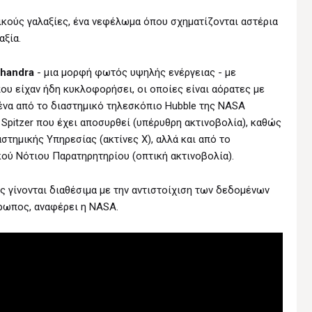
κούς γαλαξίες, ένα νεφέλωμα όπου σχηματίζονται αστέρια
αξία.
Chandra
- μια μορφή φωτός υψηλής ενέργειας - με
υ είχαν ήδη κυκλοφορήσει, οι οποίες είναι αόρατες με
ένα από το διαστημικό τηλεσκόπιο Hubble της NASA
Spitzer που έχει αποσυρθεί (υπέρυθρη ακτινοβολία), καθώς
τημικής Υπηρεσίας (ακτίνες Χ), αλλά και από το
ού Νότιου Παρατηρητηρίου (οπτική ακτινοβολία).
ς γίνονται διαθέσιμα με την αντιστοίχιση των δεδομένων
θρωπος, αναφέρει η NASA.