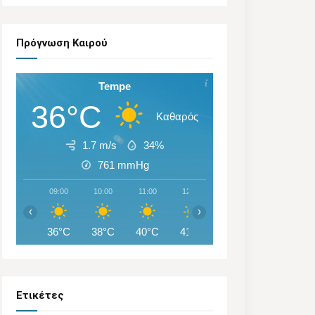
Πρόγνωση Καιρού
Tempe
36°C
Καθαρός
1.7 m/s
34%
761
mmHg
09:00
10:00
11:00
12:00
13:00
14:00
‹
›
36°C
38°C
40°C
41°C
42°C
43°C
Ετικέτες