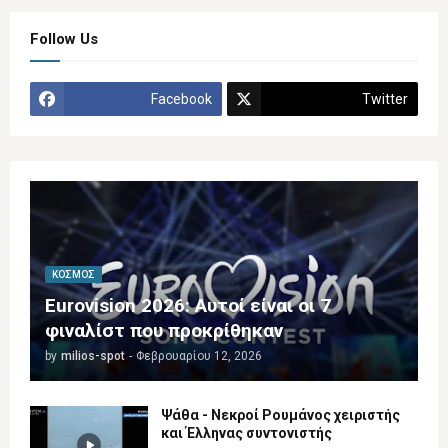
Follow Us
Facebook
Twitter
ΚΌΣΜΟΣ
Eurovision 2026: Αυτοί είναι οι 7
φιναλίστ που προκρίθηκαν
by
milios-spot
-
Φεβρουαρίου 12, 2026
Ψάθα - Νεκροί Ρουμάνος χειριστής
και Έλληνας συντονιστής