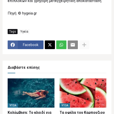
επιπλοκών και γρήγορη μετεγχειρητική αποκατάσταση.
Πηγή: © hygeia.gr
Tags
Υγεία
Facebook
Διαβάστε επίσης
ΥΓΕΊΑ
ΥΓΕΊΑ
Κολύμβηση: Το κλειδί για
Τα οφέλη του Καρπουζιου