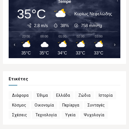
Tempe
35°C
Κυρίως Νεφελώδης
2.8 m/s
38%
758
mmHg
23:00
00:00
01:00
02:00
03:00
04:00
‹
›
35°C
35°C
34°C
33°C
33°C
32°C
Ετικέτες
Διάφορα
Έθιμα
Ελλάδα
Ζώδια
Ιστορία
Κόσμος
Οικονομία
Περίεργα
Συνταγές
Σχέσεις
Τεχνολογία
Υγεία
Ψυχολογία