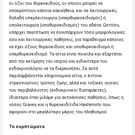
οι όζοι του θυρεοειδούς, οι οποίοι μπορεί να
υποκρύπτουν κάποια κακοήθεια, και σε λειτουργικές,
δηλαδή υπερλειτουργία (υπερθυρεοειδισμός) ή
υπολειτουργία (υποθυροειδισμός) του αδένα. Ωστόσο,
υπάρχει περίπτωση να συνυπάρχουν τόσο μορφολογικές
όσο και λειτουργικές παθήσεις, για παράδειγμα κάποιος
να έχει όζους θυρεοειδούς και υποθυρεοειδισμό ή
υπερθυρεοειδισμό. Τα αίτια είναι ποικίλα και εξαρτάται
από την εκτίμηση του ιατρού και ειδικότερα του
ενδοκρινολόγου να τα διερευνήσει. Σε αυτά
περιλαμβάνονται κληρονομικά αίτια, ο έντονα
στρεσσογόνος τρόπος ζωής, αλλά και τοξικές ουσίες
του περιβάλλοντος (ενδοκρινικοί διαταράκτες),
ιδιαίτερα όταν μιλάμε για αυτοάνοσες παθήσεις, όπως η
νόσος Graves και η θυρεοειδίτιδα Hashimoto που
αφορούν στο μεγαλύτερο μέρος του πληθυσμού.
Τα συμπτώματα