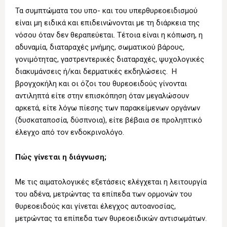
Τα συμπτώματα του υπο- και του υπερθυρεοειδισμού
είναι μη ειδικά και επιδεινώνονται με τη διάρκεια της
νόσου όταν δεν θεραπεύεται. Τέτοια είναι η κόπωση, η
αδυναμία, διαταραχές μνήμης, σωματικού βάρους,
γονιμότητας, γαστρεντερικές διαταραχές, ψυχολογικές
διακυμάνσεις ή/και δερματικές εκδηλώσεις. Η
βρογχοκήλη και οι όζοι του θυρεοειδούς γίνονται
αντιληπτά είτε στην επισκόπηση όταν μεγαλώσουν
αρκετά, είτε λόγω πίεσης των παρακείμενων οργάνων
(δυσκαταποσία, δύσπνοια), είτε βέβαια σε προληπτικό
έλεγχο από τον ενδοκρινολόγο.
Πώς γίνεται η διάγνωση;
Με τις αιματολογικές εξετάσεις ελέγχεται η λειτουργία
του αδένα, μετρώντας τα επίπεδα των ορμονών του
θυρεοειδούς και γίνεται έλεγχος αυτοανοσίας,
μετρώντας τα επίπεδα των θυρεοειδικών αντισωμάτων.