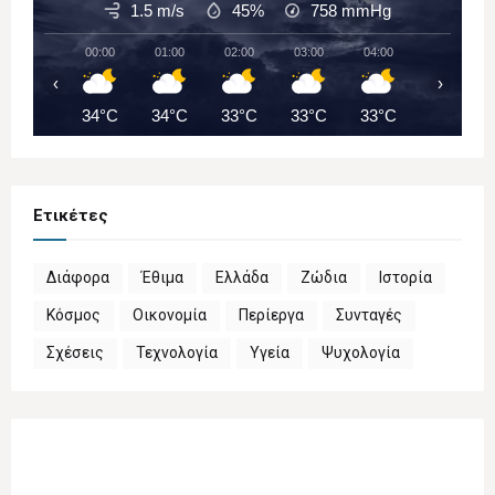
1.5 m/s
45%
758
mmHg
00:00
01:00
02:00
03:00
04:00
05:00
‹
›
34°C
34°C
33°C
33°C
33°C
33°C
Ετικέτες
Διάφορα
Έθιμα
Ελλάδα
Ζώδια
Ιστορία
Κόσμος
Οικονομία
Περίεργα
Συνταγές
Σχέσεις
Τεχνολογία
Υγεία
Ψυχολογία