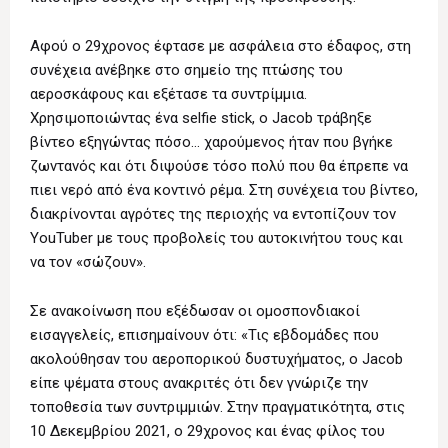
Αφού ο 29χρονος έφτασε με ασφάλεια στο έδαφος, στη
συνέχεια ανέβηκε στο σημείο της πτώσης του
αεροσκάφους και εξέτασε τα συντρίμμια.
Χρησιμοποιώντας ένα selfie stick, ο Jacob τράβηξε
βίντεο εξηγώντας πόσο… χαρούμενος ήταν που βγήκε
ζωντανός και ότι διψούσε τόσο πολύ που θα έπρεπε να
πιει νερό από ένα κοντινό ρέμα. Στη συνέχεια του βίντεο,
διακρίνονται αγρότες της περιοχής να εντοπίζουν τον
YouTuber με τους προβολείς του αυτοκινήτου τους και
να τον «σώζουν».
Σε ανακοίνωση που εξέδωσαν οι ομοσπονδιακοί
εισαγγελείς, επισημαίνουν ότι: «Τις εβδομάδες που
ακολούθησαν του αεροπορικού δυστυχήματος, ο Jacob
είπε ψέματα στους ανακριτές ότι δεν γνώριζε την
τοποθεσία των συντριμμιών. Στην πραγματικότητα, στις
10 Δεκεμβρίου 2021, ο 29χρονος και ένας φίλος του