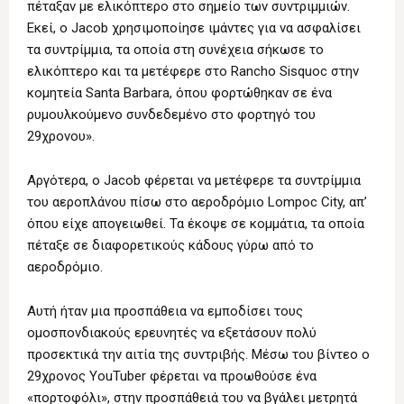
πέταξαν με ελικόπτερο στο σημείο των συντριμμιών.
Εκεί, ο Jacob χρησιμοποίησε ιμάντες για να ασφαλίσει
τα συντρίμμια, τα οποία στη συνέχεια σήκωσε το
ελικόπτερο και τα μετέφερε στο Rancho Sisquoc στην
κομητεία Santa Barbara, όπου φορτώθηκαν σε ένα
ρυμουλκούμενο συνδεδεμένο στο φορτηγό του
29χρονου».
Αργότερα, ο Jacob φέρεται να μετέφερε τα συντρίμμια
του αεροπλάνου πίσω στο αεροδρόμιο Lompoc City, απ’
όπου είχε απογειωθεί. Τα έκοψε σε κομμάτια, τα οποία
πέταξε σε διαφορετικούς κάδους γύρω από το
αεροδρόμιο.
Αυτή ήταν μια προσπάθεια να εμποδίσει τους
ομοσπονδιακούς ερευνητές να εξετάσουν πολύ
προσεκτικά την αιτία της συντριβής. Μέσω του βίντεο ο
29χρονος YouTuber φέρεται να προωθούσε ένα
«πορτοφόλι», στην προσπάθειά του να βγάλει μετρητά