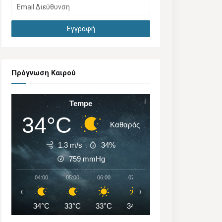
Πρόγνωση Καιρού
Tempe
34°C
Καθαρός
1.3 m/s
34%
759
mmHg
04:00
05:00
06:00
07:00
08:00
09:00
‹
›
34°C
33°C
33°C
34°C
35°C
37°C