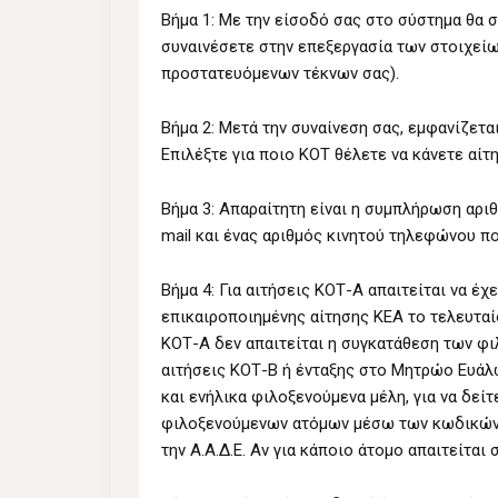
Βήμα 1: Με την είσοδό σας στο σύστημα θα 
συναινέσετε στην επεξεργασία των στοιχείων
προστατευόμενων τέκνων σας).
Βήμα 2: Μετά την συναίνεση σας, εμφανίζετ
Επιλέξτε για ποιο ΚΟΤ θέλετε να κάνετε αίτη
Βήμα 3: Απαραίτητη είναι η συμπλήρωση αριθ
mail και ένας αριθμός κινητού τηλεφώνου π
Βήμα 4: Για αιτήσεις ΚΟΤ-Α απαιτείται να έχ
επικαιροποιημένης αίτησης ΚΕΑ το τελευταίο
ΚΟΤ-Α δεν απαιτείται η συγκατάθεση των φι
αιτήσεις ΚΟΤ-Β ή ένταξης στο Μητρώο Ευάλ
και ενήλικα φιλοξενούμενα μέλη, για να δείτ
φιλοξενούμενων ατόμων μέσω των κωδικών τ
την Α.Α.Δ.Ε. Αν για κάποιο άτομο απαιτείται