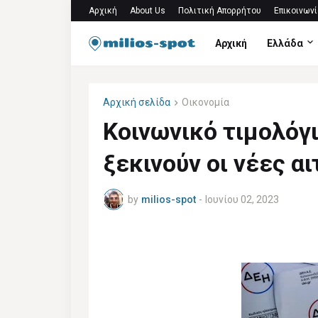
Αρχική
About Us
Πολιτική Απορρήτου
Επικοινωνί
Αρχική
Ελλάδα
Αρχική σελίδα
Οικονομία
Κοινωνικό τιμολόγ
ξεκινούν οι νέες α
by
milios-spot
-
Ιουνίου 02, 2023