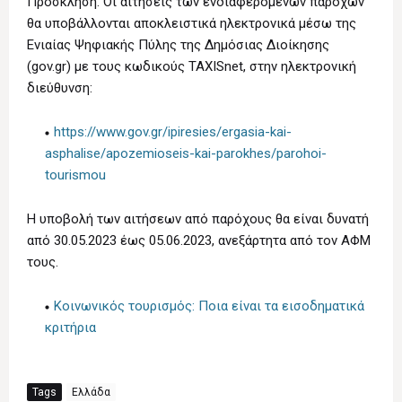
Πρόσκληση. Οι αιτήσεις των ενδιαφερόμενων παρόχων
θα υποβάλλονται αποκλειστικά ηλεκτρονικά μέσω της
Ενιαίας Ψηφιακής Πύλης της Δημόσιας Διοίκησης
(gov.gr) με τους κωδικούς TAXISnet, στην ηλεκτρονική
διεύθυνση:
https://www.gov.gr/ipiresies/ergasia-kai-
asphalise/apozemioseis-kai-parokhes/parohoi-
tourismou
Η υποβολή των αιτήσεων από παρόχους θα είναι δυνατή
από 30.05.2023 έως 05.06.2023, ανεξάρτητα από τον ΑΦΜ
τους.
Κοινωνικός τουρισμός: Ποια είναι τα εισοδηματικά
κριτήρια
Tags
Ελλάδα