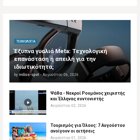
ΤΕΧΝΟΛΟΓΊΑ
Έξυπνα γυαλιά Meta: Τεχνολογική
επανάσταση ή απειλή για την
ιδιωτικότητα;
by
milios-spot
-
Αυγούστου 06, 2026
Ψάθα - Νεκροί Ρουμάνος χειριστής
και Έλληνας συντονιστής
Αυγούστου 02, 2026
Τουρισμός για Όλους: 7 Αυγούστου
ανοίγουν οι αιτήσεις
Αυγούστου 01, 2026