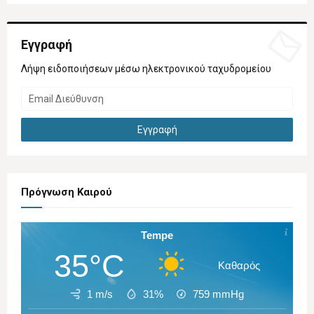
Εγγραφή
Λήψη ειδοποιήσεων μέσω ηλεκτρονικού ταχυδρομείου
Πρόγνωση Καιρού
Tempe
35°C
Καθαρός
1 m/s
31%
759
mmHg