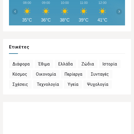
08:00
09:00
10:00
11:00
12:00
13:00
‹
›
35°C
36°C
38°C
39°C
41°C
42°C
Ετικέτες
Διάφορα
Έθιμα
Ελλάδα
Ζώδια
Ιστορία
Κόσμος
Οικονομία
Περίεργα
Συνταγές
Σχέσεις
Τεχνολογία
Υγεία
Ψυχολογία