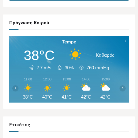
Πρόγνωση Καιρού
Tempe
38°C
Καθαρός
2.7 m/s
30%
760
mmHg
11:00
12:00
13:00
14:00
15:00
16:00
‹
›
38°C
40°C
41°C
42°C
42°C
42°C
Ετικέτες