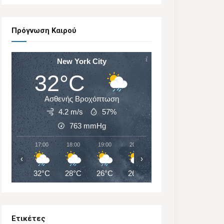
Πρόγνωση Καιρού
New York City
32°C
Ασθενής Βροχόπτωση
4.2 m/s
57%
763
mmHg
17:00
18:00
19:00
20:00
21:00
22:00
‹
›
32°C
28°C
26°C
26°C
26°C
26°C
Ετικέτες