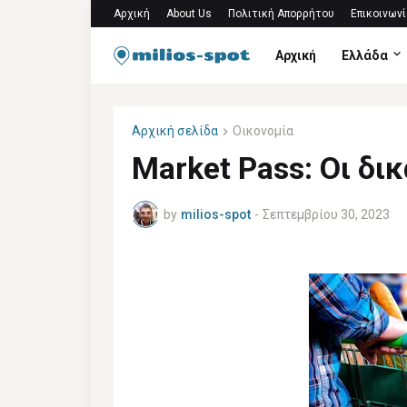
Αρχική
About Us
Πολιτική Απορρήτου
Επικοινωνί
Αρχική
Ελλάδα
Αρχική σελίδα
Οικονομία
Market Pass: Οι δικ
by
milios-spot
-
Σεπτεμβρίου 30, 2023