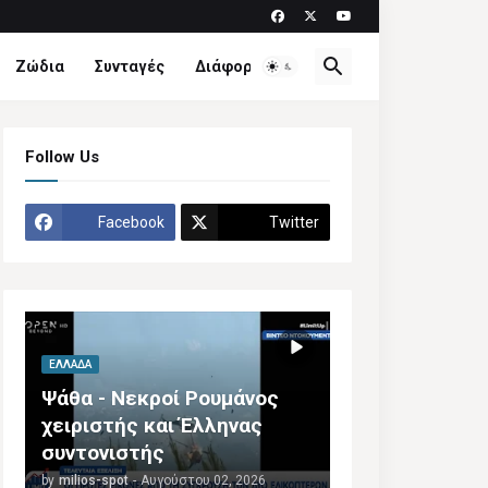
Ζώδια
Συνταγές
Διάφορα
Follow Us
Facebook
Twitter
ΕΛΛΆΔΑ
Ψάθα - Νεκροί Ρουμάνος
χειριστής και Έλληνας
συντονιστής
by
milios-spot
-
Αυγούστου 02, 2026