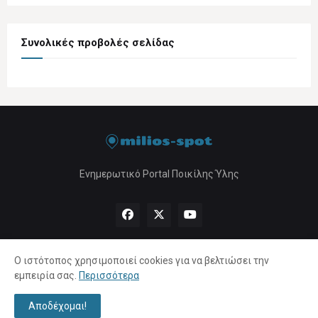
Συνολικές προβολές σελίδας
Ενημερωτικό Portal Ποικίλης Ύλης
Ο ιστότοπος χρησιμοποιεί cookies για να βελτιώσει την
εμπειρία σας.
Περισσότερα
Αρχική
About Us
Πολιτική Απορρήτου
Επικοινωνία
Αποδέχομαι!
Copyright ©
2026 |
milios-spot