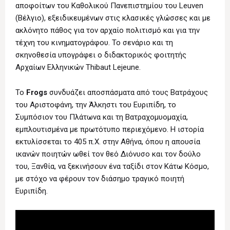
αποφοίτων του Καθολικού Πανεπιστημίου του Leuven
(Βέλγιο), εξειδικευμένων στις κλασικές γλώσσες και με
ακλόνητο πάθος για τον αρχαίο πολιτισμό και για την
τέχνη του κινηματογράφου. Το σενάριο και τη
σκηνοθεσία υπογράφει ο διδακτορικός φοιτητής
Αρχαίων Ελληνικών Thibaut Lejeune.
Το
Frogs
συνδυάζει αποσπάσματα από τους Βατράχους
του Αριστοφάνη, την Άλκηστι του Ευριπίδη, το
Συμπόσιον του Πλάτωνα και τη Βατραχομυομαχία,
εμπλουτισμένα με πρωτότυπο περιεχόμενο. Η ιστορία
εκτυλίσσεται το 405 π.Χ. στην Αθήνα, όπου η απουσία
ικανών ποιητών ωθεί τον θεό Διόνυσο και τον δούλο
του, Ξανθία, να ξεκινήσουν ένα ταξίδι στον Κάτω Κόσμο,
με στόχο να φέρουν τον διάσημο τραγικό ποιητή
Ευριπίδη.