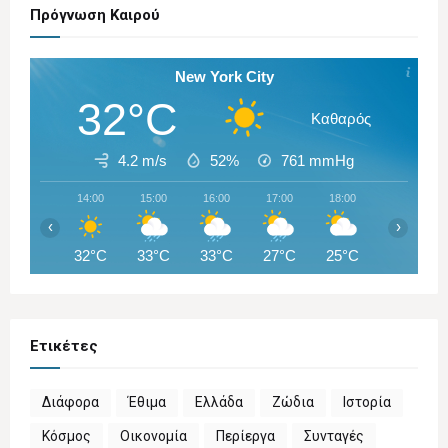
Πρόγνωση Καιρού
New York City
32°C
Καθαρός
4.2 m/s
52%
761
mmHg
14:00
15:00
16:00
17:00
18:00
19:00
‹
›
32°C
33°C
33°C
27°C
25°C
26°C
Ετικέτες
Διάφορα
Έθιμα
Ελλάδα
Ζώδια
Ιστορία
Κόσμος
Οικονομία
Περίεργα
Συνταγές