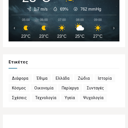
1.7 m/s
69%
762
mmHg
05:00
06:00
07:00
08:00
09:00
10:00
‹
›
23°C
23°C
23°C
25°C
27°C
29°C
Ετικέτες
Διάφορα
Έθιμα
Ελλάδα
Ζώδια
Ιστορία
Κόσμος
Οικονομία
Περίεργα
Συνταγές
Σχέσεις
Τεχνολογία
Υγεία
Ψυχολογία