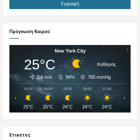
Πρόγνωση Καιρού
New York City
25°C
Καθαρός
2.6 m/s
94%
765
mmHg
03:00
04:00
05:00
06:00
07:00
08:00
‹
›
25°C
25°C
24°C
24°C
24°C
26°C
Ετικέτες