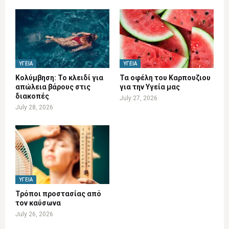
ΥΓΕΊΑ
ΥΓΕΊΑ
Κολύμβηση: Το κλειδί για
Τα οφέλη του Καρπουζιου
απώλεια βάρους στις
για την Υγεία μας
διακοπές
July 27, 2026
July 28, 2026
ΥΓΕΊΑ
Τρόποι προστασίας από
τον καύσωνα
July 26, 2026