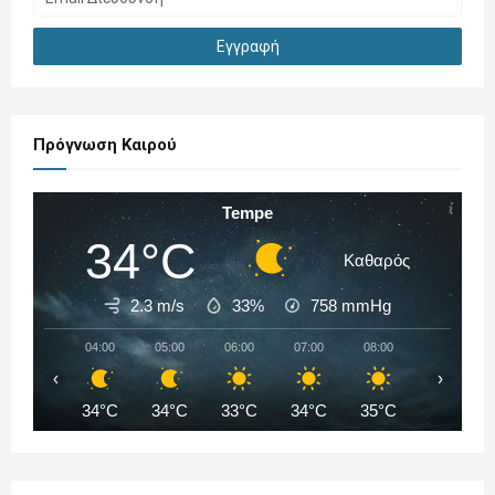
Πρόγνωση Καιρού
Tempe
34°C
Καθαρός
2.3 m/s
33%
758
mmHg
04:00
05:00
06:00
07:00
08:00
09:00
‹
›
34°C
34°C
33°C
34°C
35°C
37°C