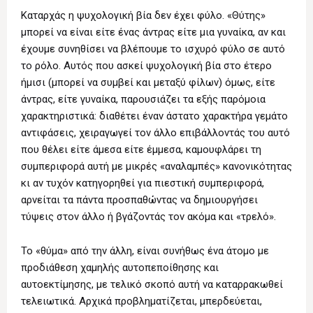
Καταρχάς η ψυχολογική βία δεν έχει φύλο. «Θύτης»
μπορεί να είναι είτε ένας άντρας είτε μια γυναίκα, αν και
έχουμε συνηθίσει να βλέπουμε το ισχυρό φύλο σε αυτό
το ρόλο. Αυτός που ασκεί ψυχολογική βία στο έτερο
ήμισι (μπορεί να συμβεί και μεταξύ φίλων) όμως, είτε
άντρας, είτε γυναίκα, παρουσιάζει τα εξής παρόμοια
χαρακτηριστικά: διαθέτει έναν άστατο χαρακτήρα γεμάτο
αντιφάσεις, χειραγωγεί τον άλλο επιβάλλοντάς του αυτό
που θέλει είτε άμεσα είτε έμμεσα, καμουφλάρει τη
συμπεριφορά αυτή με μικρές «αναλαμπές» κανονικότητας
κι αν τυχόν κατηγορηθεί για πιεστική συμπεριφορά,
αρνείται τα πάντα προσπαθώντας να δημιουργήσει
τύψεις στον άλλο ή βγάζοντάς τον ακόμα και «τρελό».
Το «θύμα» από την άλλη, είναι συνήθως ένα άτομο με
προδιάθεση χαμηλής αυτοπεποίθησης και
αυτοεκτίμησης, με τελικό σκοπό αυτή να καταρρακωθεί
τελειωτικά. Αρχικά προβληματίζεται, μπερδεύεται,