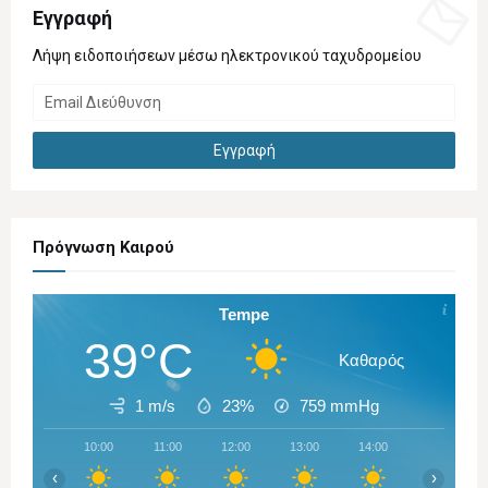
Εγγραφή
Λήψη ειδοποιήσεων μέσω ηλεκτρονικού ταχυδρομείου
Πρόγνωση Καιρού
Tempe
39°C
Καθαρός
1 m/s
23%
759
mmHg
10:00
11:00
12:00
13:00
14:00
15:00
‹
›