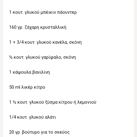
1 κουτ. γλυκού μπέικιν πάουντερ
160 γρ. ζάχαρη κρυσταλλική
1 + 3/4 κουτ. γλυκού κανέλα, σκόνη
½ κουτ. γλυκού γαρίφαλο, σκόνη
1 κάψουλα βανιλίνη
50 ml λικέρ κίτρο
1 ½ κουτ. γλυκού ξύσμα κίτρου ή λεμονιού
1/4 κουτ. γλυκού αλάτι
20 γρ. βούτυρο για το σκεύος