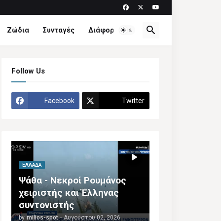
Ζώδια
Συνταγές
Διάφορα
Follow Us
Facebook
Twitter
ΕΛΛΆΔΑ
Ψάθα - Νεκροί Ρουμάνος
χειριστής και Έλληνας
συντονιστής
by
milios-spot
-
Αυγούστου 02, 2026