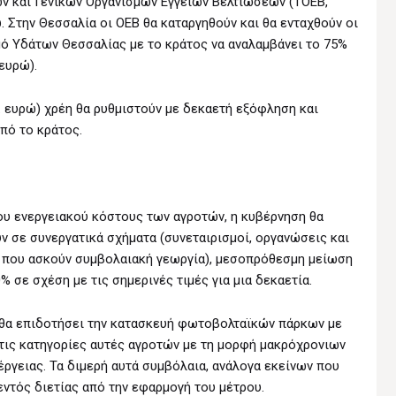
ν και Γενικών Οργανισμών Εγγείων Βελτιώσεων (ΤΟΕΒ,
. Στην Θεσσαλία οι ΟΕΒ θα καταργηθούν και θα ενταχθούν οι
μό Υδάτων Θεσσαλίας με το κράτος να αναλαμβάνει το 75%
ευρώ).
. ευρώ) χρέη θα ρυθμιστούν με δεκαετή εξόφληση και
πό το κράτος.
ου ενεργειακού κόστους των αγροτών, η κυβέρνηση θα
 σε συνεργατικά σχήματα (συνεταιρισμοί, οργανώσεις και
ς που ασκούν συμβολαιακή γεωργία), μεσοπρόθεσμη μείωση
 σε σχέση με τις σημερινές τιμές για μια δεκαετία.
ι θα επιδοτήσει την κατασκευή φωτοβολταϊκών πάρκων με
στις κατηγορίες αυτές αγροτών με τη μορφή μακρόχρονιων
γειας. Τα διμερή αυτά συμβόλαια, ανάλογα εκείνων που
 εντός διετίας από την εφαρμογή του μέτρου.