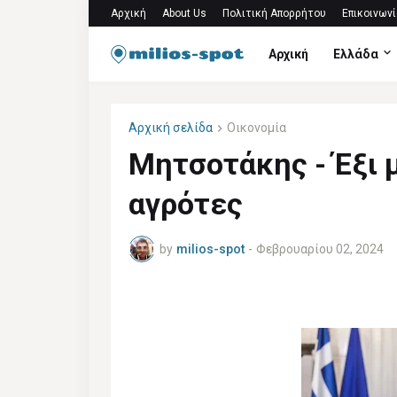
Αρχική
About Us
Πολιτική Απορρήτου
Επικοινωνί
Αρχική
Ελλάδα
Αρχική σελίδα
Οικονομία
Μητσοτάκης - Έξι μ
αγρότες
by
milios-spot
-
Φεβρουαρίου 02, 2024