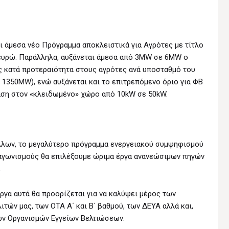
ι άμεσα νέο Πρόγραμμα αποκλειστικά για Αγρότες με τίτλο
ευρώ. Παράλληλα, αυξάνεται άμεσα από 3MW σε 6MW ο
 κατά προτεραιότητα στους αγρότες ανά υποσταθμό του
1350MW), ενώ αυξάνεται και το επιτρεπόμενο όριο για ΦΒ
αση στον «κλειδωμένο» χώρο από 10kW σε 50kW.
όλλων, το μεγαλύτερο πρόγραμμα ενεργειακού συμψηφισμού
ιαγωνισμούς θα επιλέξουμε ώριμα έργα ανανεώσιμων πηγών
.
ργα αυτά θα προορίζεται για να καλύψει μέρος των
ών μας, των ΟΤΑ Α΄ και Β΄ βαθμού, των ΔΕΥΑ αλλά και,
ών Οργανισμών Εγγείων Βελτιώσεων.