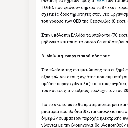
Ρύθμιση των χρεών προς τη
ΔΕΗ
των Τοπικώ
ΓΟΕΒ), που φτάνουν σήμερα τα 87 εκατ. ευρώ
σχετικές δραστηριότητες στον νέο Οργανισ
του χρέους των ΟΕΒ της Θεσσαλίας (8 εκατ. 
Στην υπόλοιπη Ελλάδα τα υπόλοιπα (76 εκατ
μηδενικό επιτόκιο το οποίο θα επιδοτηθεί α
3. Μείωση ενεργειακού κόστους
Στα πλαίσια της αντιμετώπισης του αυξημέν
εξασφαλίσει στους αγρότες που συμμετέχουν
ομάδες παραγωγών κ.λπ.) και στους αγρότε
του κόστους της τάξεως τουλάχιστον του 30%
Για το σκοπό αυτό θα προτεραιοποιήσει κα
μπαταρία που θα διατίθενται αποκλειστικά 
διμερών συμβάσεων παροχής ηλεκτρικής ενέρ
γίνονται με την βιομηχανία, θα υλοποιηθούν