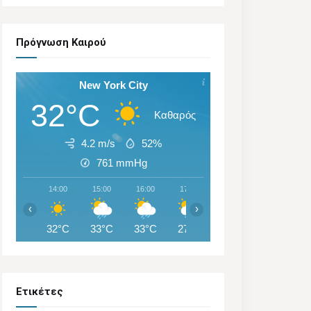
Πρόγνωση Καιρού
New York City
32°C
Καθαρός
4.2 m/s
52%
761
mmHg
14:00
15:00
16:00
17:00
18:00
19:00
‹
›
32°C
33°C
33°C
27°C
25°C
26°C
Ετικέτες