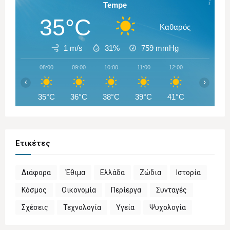
Tempe
35°C
Καθαρός
1 m/s
31%
759
mmHg
08:00
09:00
10:00
11:00
12:00
13:00
‹
›
35°C
36°C
38°C
39°C
41°C
42°C
Ετικέτες
Διάφορα
Έθιμα
Ελλάδα
Ζώδια
Ιστορία
Κόσμος
Οικονομία
Περίεργα
Συνταγές
Σχέσεις
Τεχνολογία
Υγεία
Ψυχολογία