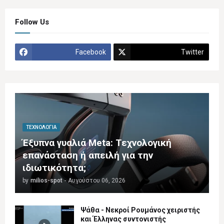
Follow Us
Facebook
Twitter
ΤΕΧΝΟΛΟΓΊΑ
Έξυπνα γυαλιά Meta: Τεχνολογική
επανάσταση ή απειλή για την
ιδιωτικότητα;
by
milios-spot
-
Αυγούστου 06, 2026
Ψάθα - Νεκροί Ρουμάνος χειριστής
και Έλληνας συντονιστής