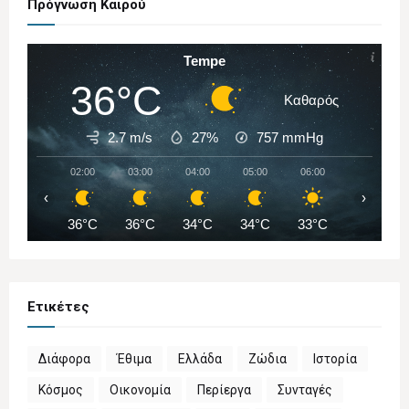
Πρόγνωση Καιρού
Tempe
36°C
Καθαρός
2.7 m/s
27%
757
mmHg
02:00
03:00
04:00
05:00
06:00
07:00
‹
›
36°C
36°C
34°C
34°C
33°C
34°C
Ετικέτες
Διάφορα
Έθιμα
Ελλάδα
Ζώδια
Ιστορία
Κόσμος
Οικονομία
Περίεργα
Συνταγές