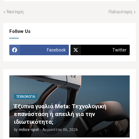
Νεότερη
Παλαιότερη
Follow Us
Facebook
Twitter
ΤΕΧΝΟΛΟΓΊΑ
Έξυπνα γυαλιά Meta: Τεχνολογική
επανάσταση ή απειλή για την
ιδιωτικότητα;
by
milios-spot
-
Αυγούστου 06, 2026