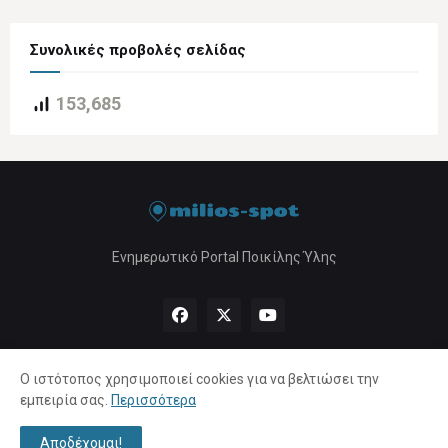
Συνολικές προβολές σελίδας
153,685
Ενημερωτικό Portal Ποικίλης Ύλης
Ο ιστότοπος χρησιμοποιεί cookies για να βελτιώσει την
εμπειρία σας.
Περισσότερα
Αρχική
About Us
Πολιτική Απορρήτου
Επικοινωνία
Αποδέχομαι!
Copyright ©
2026 |
milios-spot