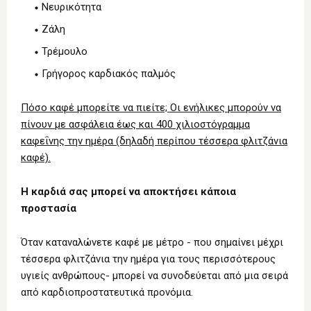
Νευρικότητα
Ζάλη
Τρέμουλο
Γρήγορος καρδιακός παλμός
Πόσο καφέ μπορείτε να πιείτε; Οι ενήλικες μπορούν να
πίνουν με ασφάλεια έως και 400 χιλιοστόγραμμα
καφεΐνης την ημέρα (δηλαδή περίπου τέσσερα φλιτζάνια
καφέ).
Η καρδιά σας μπορεί να αποκτήσει κάποια
προστασία
Όταν καταναλώνετε καφέ με μέτρο - που σημαίνει μέχρι
τέσσερα φλιτζάνια την ημέρα για τους περισσότερους
υγιείς ανθρώπους- μπορεί να συνοδεύεται από μια σειρά
από καρδιοπροστατευτικά προνόμια.