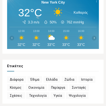
New York City
32°C
Καθαρός
3.3 m/s
50%
762
mmHg
12:00
13:00
14:00
15:00
16:00
17:00
‹
›
32°C
32°C
33°C
33°C
33°C
33°C
Ετικέτες
Διάφορα
Έθιμα
Ελλάδα
Ζώδια
Ιστορία
Κόσμος
Οικονομία
Περίεργα
Συνταγές
Σχέσεις
Τεχνολογία
Υγεία
Ψυχολογία