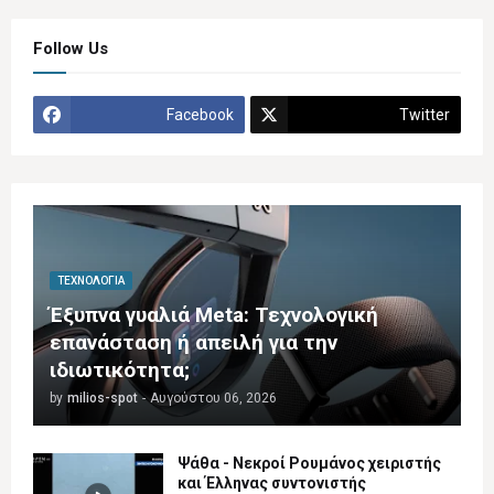
Follow Us
Facebook
Twitter
ΤΕΧΝΟΛΟΓΊΑ
Έξυπνα γυαλιά Meta: Τεχνολογική
επανάσταση ή απειλή για την
ιδιωτικότητα;
by
milios-spot
-
Αυγούστου 06, 2026
Ψάθα - Νεκροί Ρουμάνος χειριστής
και Έλληνας συντονιστής