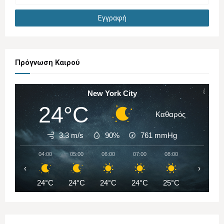
Πρόγνωση Καιρού
New York City
24°C
Καθαρός
3.3 m/s
90%
761
mmHg
04:00
05:00
06:00
07:00
08:00
09:00
‹
›
24°C
24°C
24°C
24°C
25°C
27°C