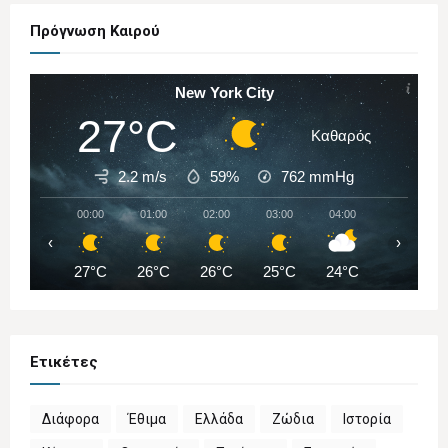
Πρόγνωση Καιρού
New York City
27°C
Καθαρός
2.2 m/s
59%
762
mmHg
00:00
01:00
02:00
03:00
04:00
05:00
‹
›
27°C
26°C
26°C
25°C
24°C
23°C
Ετικέτες
Διάφορα
Έθιμα
Ελλάδα
Ζώδια
Ιστορία