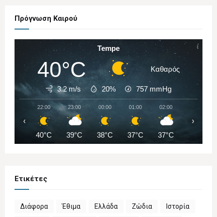
Πρόγνωση Καιρού
Tempe
40°C
Καθαρός
3.2 m/s
20%
757
mmHg
22:00
23:00
00:00
01:00
02:00
03:00
‹
›
40°C
39°C
38°C
37°C
37°C
36°C
Ετικέτες
Διάφορα
Έθιμα
Ελλάδα
Ζώδια
Ιστορία