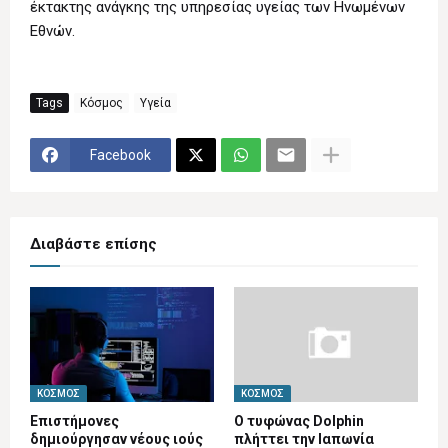
έκτακτης ανάγκης της υπηρεσίας υγείας των Ηνωμένων
Εθνών.
Tags
Κόσμος
Υγεία
Facebook
Διαβάστε επίσης
ΚΌΣΜΟΣ
ΚΌΣΜΟΣ
Επιστήμονες
Ο τυφώνας Dolphin
δημιούργησαν νέους ιούς
πλήττει την Ιαπωνία