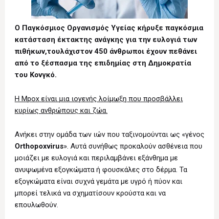
Ο Παγκόσμιος Οργανισμός Υγείας κήρυξε παγκόσμια
κατάσταση έκτακτης ανάγκης για την ευλογιά των
πιθήκων,τουλάχιστον 450 άνθρωποι έχουν πεθάνει
από το ξέσπασμα της επιδημίας στη Δημοκρατία
του Κονγκό.
Η Mpox είναι μια ιογενής λοίμωξη που προσβάλλει
κυρίως ανθρώπους και ζώα.
Ανήκει στην ομάδα των ιών που ταξινομούνται ως «γένος
Orthopoxvirus
». Αυτά συνήθως προκαλούν ασθένεια που
μοιάζει με ευλογιά και περιλαμβάνει εξάνθημα με
ανυψωμένα εξογκώματα ή φουσκάλες στο δέρμα. Τα
εξογκώματα είναι συχνά γεμάτα με υγρό ή πύον και
μπορεί τελικά να σχηματίσουν κρούστα και να
επουλωθούν.