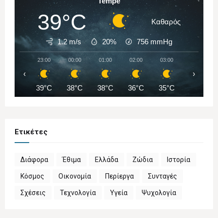
Tempe
39°C
Καθαρός
1.2 m/s
20%
756
mmHg
23:00
00:00
01:00
02:00
03:00
04:00
‹
›
39°C
38°C
38°C
36°C
35°C
35°C
Ετικέτες
Διάφορα
Έθιμα
Ελλάδα
Ζώδια
Ιστορία
Κόσμος
Οικονομία
Περίεργα
Συνταγές
Σχέσεις
Τεχνολογία
Υγεία
Ψυχολογία