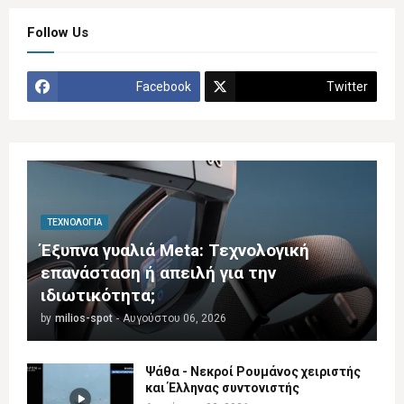
Follow Us
Facebook
Twitter
ΤΕΧΝΟΛΟΓΊΑ
Έξυπνα γυαλιά Meta: Τεχνολογική
επανάσταση ή απειλή για την
ιδιωτικότητα;
by
milios-spot
-
Αυγούστου 06, 2026
Ψάθα - Νεκροί Ρουμάνος χειριστής
και Έλληνας συντονιστής