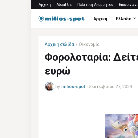
Αρχική
About Us
Πολιτική Απορρήτου
Επικοινωνί
Αρχική
Ελλάδα
Αρχική σελίδα
Οικονομία
Φορολοταρία: Δείτ
ευρώ
by
milios-spot
-
Σεπτεμβρίου 27, 2024