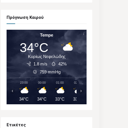
Πρόγνωση Καιρού
Tempe
34°C
Κυρίως Νεφελώδης
1.8 m/s
42%
759
mmHg
23:00
00:00
01:00
02:00
03:00
04:00
‹
›
34°C
34°C
33°C
33°C
32°C
32°C
Ετικέτες