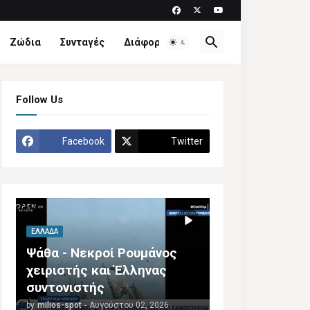
Ζώδια
Συνταγές
Διάφορα
Follow Us
Facebook
Twitter
ΕΛΛΆΔΑ
Ψάθα - Νεκροί Ρουμάνος
χειριστής και Έλληνας
συντονιστής
by
milios-spot
-
Αυγούστου 02, 2026