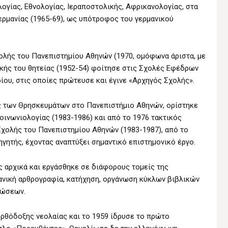
γίας, Eθνολογίας, Iεραποστολικής, Aφρικανολογίας, στα
ρμανίας (1965-69), ως υπότροφος του γερμανικού
λής του Πανεπιστημίου Αθηνών (1970, ομόφωνα άριστα, με
τικής του θητείας (1952-54) φοίτησε στις Σχολές Εφέδρων
ου, στις οποίες πρώτευσε και έγινε «Αρχηγός Σχολής».
ς των Θρησκευμάτων στο Πανεπιστήμιο Αθηνών, ορίστηκε
οινωνιολογίας (1983-1986) και από το 1976 τακτικός
Σχολής του Πανεπιστημίου Αθηνών (1983-1987), από το
ητής, έχοντας αναπτύξει σημαντικό επιστημονικό έργο.
 αρχικά και εργάσθηκε σε διάφορους τομείς της
ιανική αρθρογραφία, κατήχηση, οργάνωση κύκλων βιβλικών
νώσεων.
ρθόδοξης νεολαίας και το 1959 ίδρυσε το πρώτο