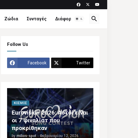
Ζώδια
Συνταγές
Διάφορα
Follow Us
Facebook
Twitter
ΚΌΣΜΟΣ
Eurovision 2026: Αυτοί είναι
οι 7 φιναλίστ που
προκρίθηκαν
by
milios-spot
-
Φεβρουαρίου 12, 2026