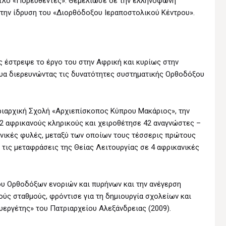
ίτλο «Πορευθέντες». Θεμελίωσε δε την ελληνόφωνη
 την ίδρυση του «Διορθόδοξου Ιεραποστολικού Κέντρου».
ς έστρεψε το έργο του στην Αφρική και κυρίως στην
ένυα διερευνώντας τις δυνατότητες συστηματικής Ορθοδόξου
τριαρχική Σχολή «Aρχιεπίσκοπος Kύπρου Mακάριος», την
62 αφρικανούς κληρικούς και χειροθέτησε 42 αναγνώστες –
νικές φυλές, μεταξύ των οποίων τους τέσσερις πρώτους
τις μεταφράσεις της Θείας Λειτουργίας σε 4 αφρικανικές
ου Ορθοδόξων ενοριών και πυρήνων και την ανέγερση
ύς σταθμούς, φρόντισε για τη δημιουργία σχολείων και
εργέτης» του Πατριαρχείου Αλεξάνδρειας (2009).