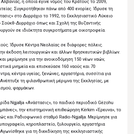
Αλβανίας, η οποία έγινε νόμος του Κράτους το 2009,
ιτείας. Συγκροτήθηκαν πάνω από 400 ενορίες. Ίδρυσε τη
τασις» στο Δυρράχιο το 1992, το Eκκλησιαστικό Λύκειο
ο Σούκθ-Δυρράχιο όπως και Σχολή της Βυζαντινής
ουργούν σε ιδιόκτητα συγκροτήματα με οικοτροφεία.
ούς. Ίδρυσε Κέντρα Νεολαίας σε διάφορες πόλεις.
την έκδοση λειτουργικών και άλλων θρησκευτικών βιβλίων.
και μερίμνησε για την ανοικοδόμηση 150 νέων ναών,
στικά μνημεία και επισκεύασε 160 ναούς και 70
ντρα, κέντρα υγείας, ξενώνες, εργαστήρια, συσσίτια για
. Ανέπτυξε τη φιλανθρωπική μέριμνα της Εκκλησίας, με
ισμού, φαρμάκων.
ίδα Ngjallja «Aνάστασις», το παιδικό περιοδικό Gëzohu
αμπάνες», την επιστημονική επιθεώρηση Kërkim «Έρευνα», το
θώς και Ραδιοφωνικό σταθμό Radio-Ngjallja. Μερίμνησε για
τυπογραφείο, κηροπλαστείο, ξυλουργείο, εργαστήρια
Αγωνίσθηκε για τη διεκδίκηση της εκκλησιαστικής