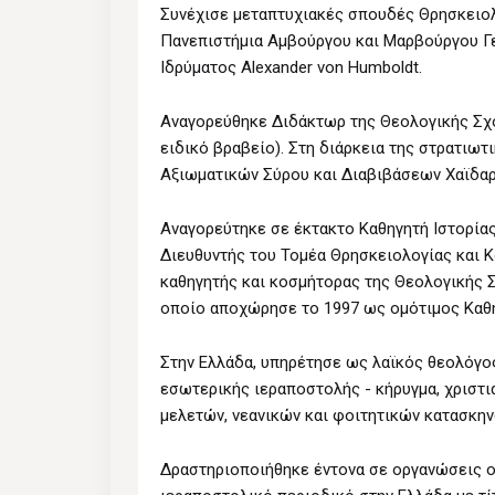
Συνέχισε μεταπτυχιακές σπουδές Θρησκειολο
Πανεπιστήμια Aμβούργου και Mαρβούργου Γε
Ιδρύματος Alexander von Humboldt.
Αναγορεύθηκε Διδάκτωρ της Θεολογικής Σχο
ειδικό βραβείο). Στη διάρκεια της στρατιω
Αξιωματικών Σύρου και Διαβιβάσεων Χαϊδαρί
Αναγορεύτηκε σε έκτακτο Καθηγητή Ιστορία
Διευθυντής του Τομέα Θρησκειολογίας και Κ
καθηγητής και κοσμήτορας της Θεολογικής 
οποίο αποχώρησε το 1997 ως ομότιμος Καθηγ
Στην Ελλάδα, υπηρέτησε ως λαϊκός θεολόγος
εσωτερικής ιεραποστολής - κήρυγμα, χριστ
μελετών, νεανικών και φοιτητικών κατασκη
Δραστηριοποιήθηκε έντονα σε οργανώσεις ο