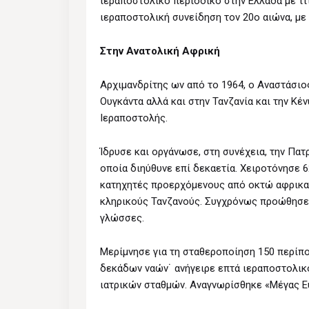
ιεραποστολικό περιοδικό στην Ελλάδα με τ
ιεραποστολική συνείδηση τον 20ο αιώνα, με
Στην Ανατολική Αφρική
Αρχιμανδρίτης ων από το 1964, ο Αναστάσιο
Ουγκάντα αλλά και στην Τανζανία και την Κ
Ιεραποστολής.
Ίδρυσε και οργάνωσε, στη συνέχεια, την Πα
οποία διηύθυνε επί δεκαετία. Xειροτόνησε 
κατηχητές προερχόμενους από οκτώ αφρικα
κληρικούς Τανζανούς. Συγχρόνως προώθησε 
γλώσσες.
Μερίμνησε για τη σταθεροποίηση 150 περίπ
δεκάδων ναών˙ ανήγειρε επτά ιεραποστολικο
ιατρικών σταθμών. Αναγνωρίσθηκε «Μέγας Ευ