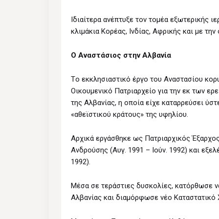
Ιδιαίτερα ανέπτυξε τον τομέα εξωτερικής ι
κλιμάκια Kορέας, Iνδίας, Aφρικής και με τ
Ο Αναστάσιος στην Αλβανία
Tο εκκλησιαστικό έργο του Aναστασίου κορ
Oικουμενικό Πατριαρχείο για την εκ των ε
της Aλβανίας, η οποία είχε καταρρεύσει ύστ
«αθεϊστικού κράτους» της υφηλίου.
Αρχικά εργάσθηκε ως Πατριαρχικός Έξαρχος 
Aνδρούσης (Aυγ. 1991 – Iούν. 1992) και εξε
1992).
Μέσα σε τεράστιες δυσκολίες, κατόρθωσε ν
Aλβανίας και διαμόρφωσε νέο Καταστατικό Χ