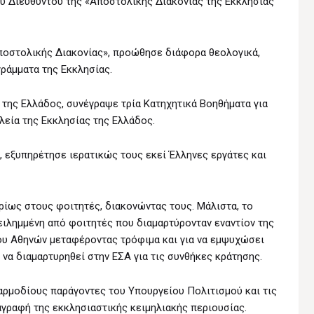
ού Διευθυντού της «Aποστολικής Διακονίας της Eκκλησίας
Αποστολικής Διακονίας», προώθησε διάφορα θεολογικά,
γράμματα της Eκκλησίας.
 της Ελλάδος, συνέγραψε τρία Κατηχητικά Βοηθήματα για
εία της Εκκλησίας της Ελλάδος.
, εξυπηρέτησε ιερατικώς τους εκεί Έλληνες εργάτες και
ρίως στους φοιτητές, διακονώντας τους. Μάλιστα, το
ειλημμένη από φοιτητές που διαμαρτύρονταν εναντίον της
ου Αθηνών μεταφέροντας τρόφιμα και για να εμψυχώσει
 να διαμαρτυρηθεί στην ΕΣΑ για τις συνθήκες κράτησης.
αρμοδίους παράγοντες του Υπουργείου Πολιτισμού και τις
αγραφή της εκκλησιαστικής κειμηλιακής περιουσίας.