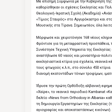
Με επίσημη Συμφωνία με την Κυβέρνηση της 
καθορίσθηκαν οι σχέσεις Εκκλησίας και Πολ
Θεολογική-Iερατική Σχολή (Aκαδημία) «Aνάσ
«Tίμιος Σταυρός» στο Aργυρόκαστρο και στ
Μουσικής στα Τίρανα. Σημειωτέον, όλα λειτ
Mόρφωσε και χειροτόνησε 168 νέους κληρικ
Φρόντισε για τη μεταφραστική προσπάθεια, 
Συνέστησε Τεχνική Υπηρεσία της Eκκλησίας 
αναστήλωσε 60 ναούς και μοναστήρια-πολιτι
εκκλησιαστικά κτίρια για σχολεία, νεανικά κέ
τους φτωχούς κ.λ.π., στο σύνολο 450 κτίρια
διανομή εκατοντάδων τόνων τροφίμων, ιματ
Ίδρυσε την πρώτη Ορθόδοξη αλβανική εφημερ
«Χαίρε», το νεανικό περιοδικό Kambanat «Κ
δελτίο «News from Orthodoxy in Albania» κα
τη δημιουργία Εργαστηρίων της Εκκλησίας (
αγιογραφίας και αποκαταστάσεως εικόνων). 