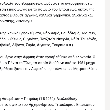
στολικών του εξορμήσεων, φρόντισε να εντρυφήσει στις
εση επικοινωνία με το ποίμνιό του. Επομένως, εκτός της
άσιος μιλούσε αγγλικά, γαλλικά, γερμανικά, αλβανικά και
 ρωσικής, κισουαχίλι.
Αφρικανικά θρησκεύματα, Ινδουϊσμό, Βουδδισμό, Ταοϊσμό,
ουν (Κένυα, Ουγκάντα, Τανζανία, Νιγηρία, Ινδία, Ταϋλάνδη,
βαϊκή, Λίβανο, Συρία, Αίγυπτο, Τουρκία κ.α.).
του έργο στην Αφρική όταν προσβλήθηκε από ελονοσία. Ο
ικό Πάντα τα Έθνη, το οποίο διεύθυνε από το 1981 μέχρι
1), βρέθηκε ξανά στην Αφρική υπηρετώντας ως Μητροπολίτης
ή Ασωμάτων – Πετράκη (1.8.1960). Ακολούθως,
με το οφίκιο του Αρχιμανδρίτου, Τιτουλάριος Επίσκοπος