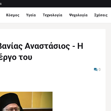
α
Κόσμος
Υγεία
Τεχνολογία
Ψυχολογία
Σχέσεις
ανίας Αναστάσιος - Η
έργο του
0