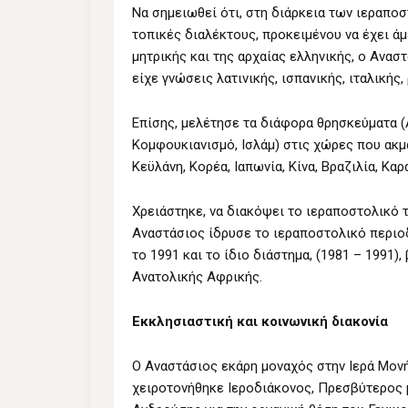
Να σημειωθεί ότι, στη διάρκεια των ιεραπο
τοπικές διαλέκτους, προκειμένου να έχει άμ
μητρικής και της αρχαίας ελληνικής, ο Αναστ
είχε γνώσεις λατινικής, ισπανικής, ιταλικής,
Επίσης, μελέτησε τα διάφορα θρησκεύματα (
Κομφουκιανισμό, Ισλάμ) στις χώρες που ακμάζ
Κεϋλάνη, Κορέα, Ιαπωνία, Kίνα, Βραζιλία, Καρα
Χρειάστηκε, να διακόψει το ιεραποστολικό 
Αναστάσιος ίδρυσε το ιεραποστολικό περιοδ
το 1991 και το ίδιο διάστημα, (1981 – 199
Ανατολικής Αφρικής.
Εκκλησιαστική και κοινωνική διακονία
Ο Αναστάσιος εκάρη μοναχός στην Ιερά Μον
χειροτονήθηκε Ιεροδιάκονος, Πρεσβύτερος 