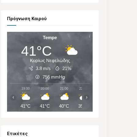
Πρόγνωση Καιρού
Tempe
41°C
Κυρίως Νεφελώδης
3.8 m/s
21%
756
mmHg
19:00
20:00
21:00
22:00
23:00
00:00
‹
›
41°C
41°C
40°C
39°C
38°C
38°C
Ετικέτες