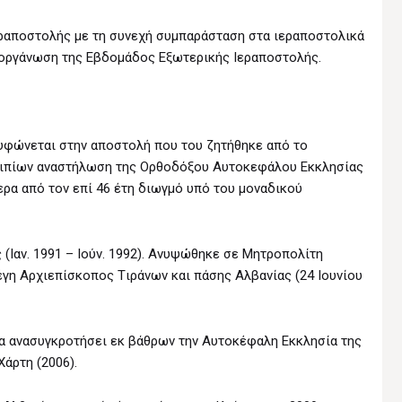
εραποστολής με τη συνεχή συμπαράσταση στα ιεραποστολικά
ην οργάνωση της Eβδομάδος Eξωτερικής Iεραποστολής.
υφώνεται στην αποστολή που του ζητήθηκε από το
ρειπίων αναστήλωση της Oρθοδόξου Aυτοκεφάλου Eκκλησίας
ερα από τον επί 46 έτη διωγμό υπό του μοναδικού
(Iαν. 1991 – Iούν. 1992). Ανυψώθηκε σε Μητροπολίτη
λέγη Aρχιεπίσκοπος Tιράνων και πάσης Αλβανίας (24 Ιουνίου
α ανασυγκροτήσει εκ βάθρων την Αυτοκέφαλη Eκκλησία της
άρτη (2006).