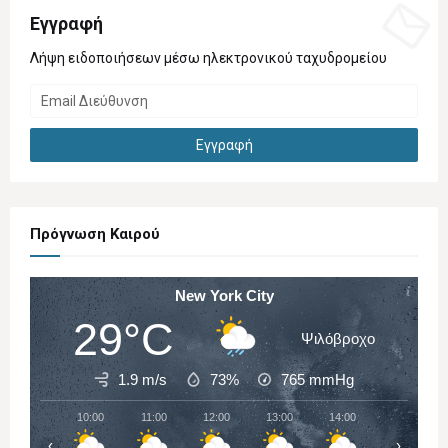
Εγγραφή
Λήψη ειδοποιήσεων μέσω ηλεκτρονικού ταχυδρομείου
Πρόγνωση Καιρού
New York City
29°C
Ψιλόβροχο
1.9 m/s
73%
765
mmHg
10:00
11:00
12:00
13:00
14:00
15:00
‹
›