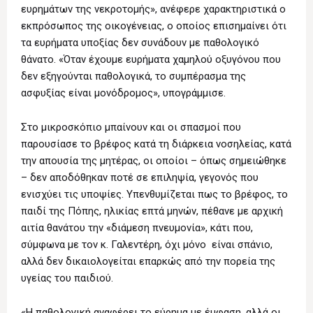
ευρημάτων της νεκροτομής», ανέφερε χαρακτηριστικά ο
εκπρόσωπος της οικογένειας, ο οποίος επισημαίνει ότι
τα ευρήματα υποξίας δεν συνάδουν με παθολογικό
θάνατο. «Όταν έχουμε ευρήματα χαμηλού οξυγόνου που
δεν εξηγούνται παθολογικά, το συμπέρασμα της
ασφυξίας είναι μονόδρομος», υπογράμμισε.
Στο μικροσκόπιο μπαίνουν και οι σπασμοί που
παρουσίασε το βρέφος κατά τη διάρκεια νοσηλείας, κατά
την απουσία της μητέρας, οι οποίοι – όπως σημειώθηκε
– δεν αποδόθηκαν ποτέ σε επιληψία, γεγονός που
ενισχύει τις υποψίες. Υπενθυμίζεται πως το βρέφος, το
παιδί της Πόπης, ηλικίας επτά μηνών, πέθανε με αρχική
αιτία θανάτου την «διάμεση πνευμονία», κάτι που,
σύμφωνα με τον κ. Γαλεντέρη, όχι μόνο είναι σπάνιο,
αλλά δεν δικαιολογείται επαρκώς από την πορεία της
υγείας του παιδιού.
«Η παθολογική αναφέρει το εύρημα με έμφαση, αλλά οι