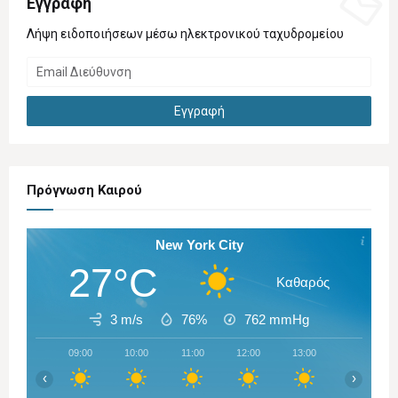
Εγγραφή
Λήψη ειδοποιήσεων μέσω ηλεκτρονικού ταχυδρομείου
Πρόγνωση Καιρού
New York City
27°C
Καθαρός
3 m/s
76%
762
mmHg
09:00
10:00
11:00
12:00
13:00
14:00
‹
›