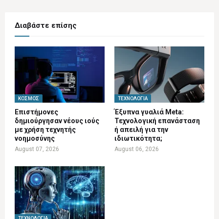
Διαβάστε επίσης
ΚΌΣΜΟΣ
ΤΕΧΝΟΛΟΓΊΑ
Επιστήμονες
Έξυπνα γυαλιά Meta:
δημιούργησαν νέους ιούς
Τεχνολογική επανάσταση
με χρήση τεχνητής
ή απειλή για την
νοημοσύνης
ιδιωτικότητα;
August 07, 2026
August 06, 2026
ΤΕΧΝΟΛΟΓΊΑ