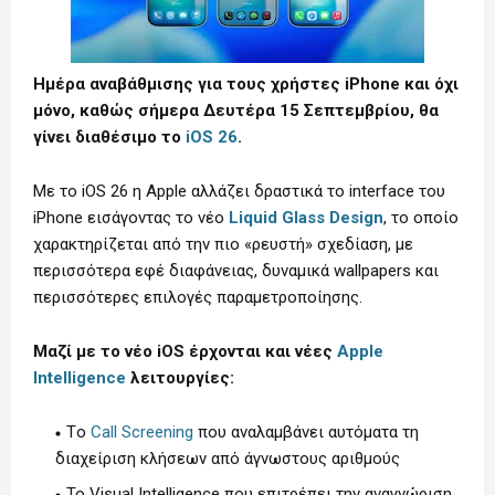
Ημέρα αναβάθμισης για τους χρήστες iPhone και όχι
μόνο, καθώς σήμερα Δευτέρα 15 Σεπτεμβρίου, θα
γίνει διαθέσιμο το
iOS 26
.
Mε το iOS 26 η Apple αλλάζει δραστικά το interface του
iPhone εισάγοντας το νέο
Liquid Glass Design
, το οποίο
χαρακτηρίζεται από την πιο «ρευστή» σχεδίαση, με
περισσότερα εφέ διαφάνειας, δυναμικά wallpapers και
περισσότερες επιλογές παραμετροποίησης.
Μαζί με το νέο iOS έρχονται και νέες
Apple
Intelligence
λειτουργίες:
Τo
Call Screening
που αναλαμβάνει αυτόματα τη
διαχείριση κλήσεων από άγνωστους αριθμούς
Το Visual Intelligence που επιτρέπει την αναγνώριση