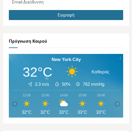
Πρόγνωση Καιρού
New York City
32°C
Καθαρός
3.3 m/s
50%
762
mmHg
12:00
13:00
14:00
15:00
16:00
17:00
‹
›
32°C
32°C
33°C
33°C
33°C
33°C