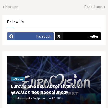
Νεότερη
Παλαιότερη
Follow Us
Facebook
Twitter
ΚΌΣΜΟΣ
Eurovision 2026: Αυτοί είναι οι 7
φιναλίστ που προκρίθηκαν
by
milios-spot
-
Φεβρουαρίου 12, 2026