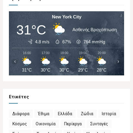
New York City
31°C
Ασθενής Βροχόπτωση
4.8 m/s
67%
764
mmHg
16:00
17:00
18:00
19:00
20:00
21:00
‹
›
31°C
30°C
30°C
29°C
28°C
27°C
Ετικέτες
Διάφορα
Έθιμα
Ελλάδα
Ζώδια
Ιστορία
Κόσμος
Οικονομία
Περίεργα
Συνταγές