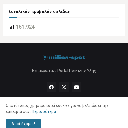
Συνολικές προβολές σελίδας
151,924
Ενημερωτικό Portal Ποικίλης Ύλης
Ο ιστότοπος χρησιμοποιεί cookies για να βελτιώσει την
εμπειρία σας.
Περισσότερα
Αρχική
About Us
Πολιτική Απορρήτου
Επικοινωνία
Αποδέχομαι!
Copyright ©
2026 |
milios-spot