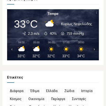
Tempe
33°C
Κυρίως Νεφελώδης
2.3 m/s
40%
759
mmHg
04:00
05:00
06:00
07:00
08:00
09:00
‹
›
33°C
32°C
32°C
33°C
34°C
36°C
Ετικέτες
Διάφορα
Έθιμα
Ελλάδα
Ζώδια
Ιστορία
Κόσμος
Οικονομία
Περίεργα
Συνταγές