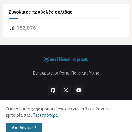
Συνολικές προβολές σελίδας
152,076
Ενημερωτικό Portal Ποικίλης Ύλης
Ο ιστότοπος χρησιμοποιεί cookies για να βελτιώσει την
εμπειρία σας.
Περισσότερα
Αρχική
About Us
Πολιτική Απορρήτου
Επικοινωνία
Αποδέχομαι!
Copyright ©
2026 |
milios-spot