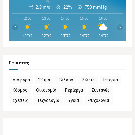
2.3 m/s
22%
759
mmHg
12:00
13:00
14:00
15:00
16:00
17:00
‹
›
41°C
42°C
43°C
44°C
44°C
44°C
Ετικέτες
Διάφορα
Έθιμα
Ελλάδα
Ζώδια
Ιστορία
Κόσμος
Οικονομία
Περίεργα
Συνταγές
Σχέσεις
Τεχνολογία
Υγεία
Ψυχολογία