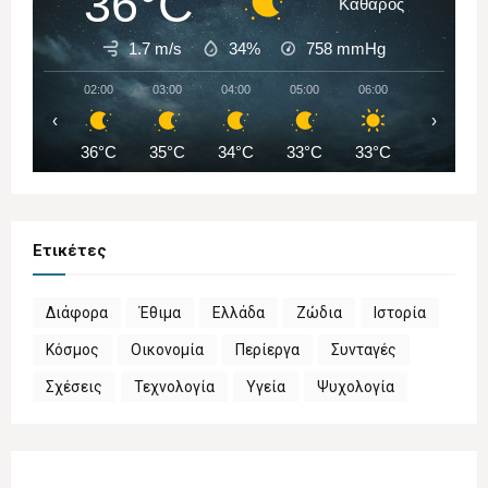
36°C
Καθαρός
1.7 m/s
34%
758
mmHg
02:00
03:00
04:00
05:00
06:00
07:00
‹
›
36°C
35°C
34°C
33°C
33°C
34°C
Ετικέτες
Διάφορα
Έθιμα
Ελλάδα
Ζώδια
Ιστορία
Κόσμος
Οικονομία
Περίεργα
Συνταγές
Σχέσεις
Τεχνολογία
Υγεία
Ψυχολογία