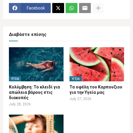
Facebook
Διαβάστε επίσης
ΥΓΕΊΑ
ΥΓΕΊΑ
Κολύμβηση: Το κλειδί για
Τα οφέλη του Καρπουζιου
απώλεια βάρους στις
για την Υγεία μας
διακοπές
July 27, 2026
July 28, 2026