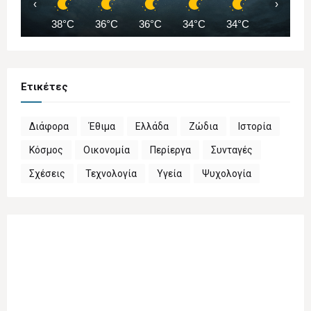
‹
›
38°C
36°C
36°C
34°C
34°C
33°C
Ετικέτες
Διάφορα
Έθιμα
Ελλάδα
Ζώδια
Ιστορία
Κόσμος
Οικονομία
Περίεργα
Συνταγές
Σχέσεις
Τεχνολογία
Υγεία
Ψυχολογία