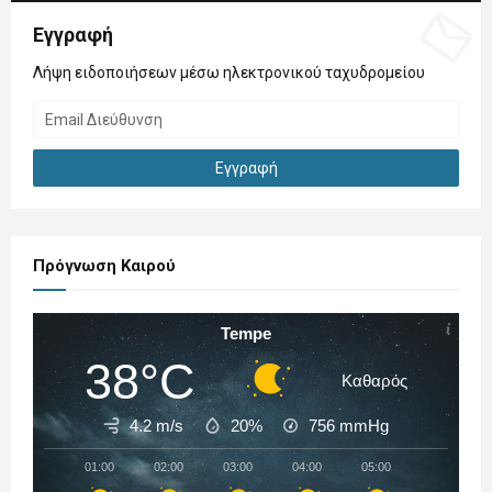
Εγγραφή
Λήψη ειδοποιήσεων μέσω ηλεκτρονικού ταχυδρομείου
Πρόγνωση Καιρού
Tempe
38°C
Καθαρός
4.2 m/s
20%
756
mmHg
01:00
02:00
03:00
04:00
05:00
06:00