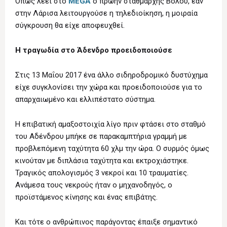
Όπως λέει στο
MEGA
ο πρώην σταθμάρχης Βόλου, εάν
στην Λάρισα λειτουργούσε η τηλεδιοίκηση, η μοιραία
σύγκρουση θα είχε αποφευχθεί.
Η τραγωδία στο Άδενδρο προειδοποιούσε
Στις 13 Μαΐου 2017 ένα άλλο σιδηροδρομικό δυστύχημα
είχε συγκλονίσει την χώρα και προειδοποιούσε για το
απαρχαιωμένο και ελλιπέστατο σύστημα.
Η επιβατική αμαξοστοιχία λίγο πριν φτάσει στο σταθμό
του Αδένδρου μπήκε σε παρακαμπτήρια γραμμή με
προβλεπόμενη ταχύτητα 60 χλμ την ώρα. Ο συρμός όμως
κινούταν με διπλάσια ταχύτητα και εκτροχιάστηκε.
Τραγικός απολογισμός 3 νεκροί και 10 τραυματίες.
Ανάμεσα τους νεκρούς ήταν ο μηχανοδηγός, ο
προϊστάμενος κίνησης και ένας επιβάτης.
Και τότε ο ανθρώπινος παράγοντας έπαιξε σημαντικό