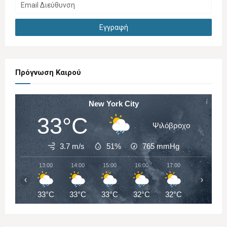
Πρόγνωση Καιρού
New York City
33°C
Ψιλόβροχο
3.7 m/s
51%
765
mmHg
13:00
14:00
15:00
16:00
17:00
18:00
‹
›
33°C
33°C
33°C
32°C
32°C
28°C