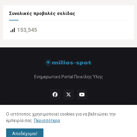
Συνολικές προβολές σελίδας
153,545
Ενημερωτικό Portal Ποικίλης Ύλης
Ο ιστότοπος χρησιμοποιεί cookies για να βελτιώσει την
εμπειρία σας.
Περισσότερα
Αρχική
About Us
Πολιτική Απορρήτου
Επικοινωνία
Αποδέχομαι!
Copyright ©
2026 |
milios-spot