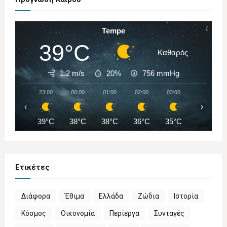
Tempe
39°C
Καθαρός
1.2 m/s
20%
756
mmHg
23:00
00:00
01:00
02:00
03:00
04:00
‹
›
39°C
38°C
38°C
36°C
35°C
35°C
Ετικέτες
Διάφορα
Έθιμα
Ελλάδα
Ζώδια
Ιστορία
Κόσμος
Οικονομία
Περίεργα
Συνταγές