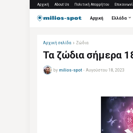
Αρχική
About Us
Πολιτική Απορρήτου
Επικοινωνί
Αρχική
Ελλάδα
Αρχική σελίδα
Ζώδια
Τα ζώδια σήμερα 1
by
milios-spot
-
Αυγούστου 18, 2023