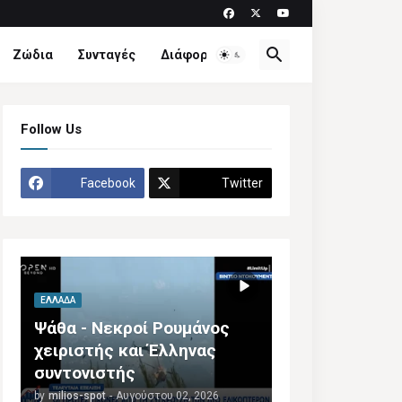
Ζώδια
Συνταγές
Διάφορα
Follow Us
Facebook
Twitter
ΕΛΛΆΔΑ
Ψάθα - Νεκροί Ρουμάνος
χειριστής και Έλληνας
συντονιστής
by
milios-spot
-
Αυγούστου 02, 2026