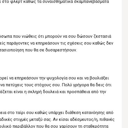
εί στο φλερτ καθώς τα συναισθηματικά σκαμπανεβάσματα
ρόσωπα που νιώθεις ότι μπορούν να σου δώσουν ζεστασιά
είς παράγοντες να επηρεάσουν τις σχέσεις σου καθώς δεν
στασιοποίηση που θα σε δυσαρεστήσουν.
ορεί να επηρεάσουν την ψυχολογία σου και να βουλιάξει
να πετύχεις τους στόχους σου. Πολύ γρήγορα θα δεις ότι
άζεται είναι η σκληρή δουλειά και προσπάθεια από την
εια στο ταίρι σου καθώς υπάρχει διάθεση κατανόησης από
αδικές στιγμές μεταξύ σας. Αν είσαι αδέσμευτος/η, πιθανές
 φιλικό περιβάλλον που θα σου χαρίσουν τη σταθερότητα