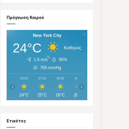
Πρόγνωση Καιρού
New York City
24°C
Καθαρός
1.5 m/s
95%
765
mmHg
06:00
07:00
08:00
09:00
10:00
11:00
‹
›
24°C
25°C
26°C
28°C
29°C
30°C
Ετικέτες