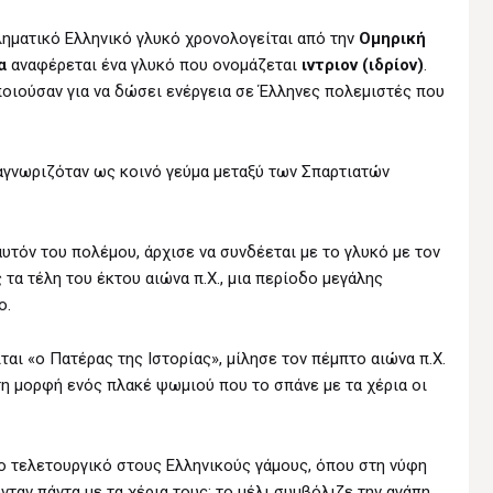
ληματικό Ελληνικό γλυκό χρονολογείται από την
Ομηρική
α
αναφέρεται ένα γλυκό που ονομάζεται
ιντριον (ιδρίον)
.
ποιούσαν για να δώσει ενέργεια σε Έλληνες πολεμιστές που
αγνωριζόταν ως κοινό γεύμα μεταξύ των Σπαρτιατών
τόν του πολέμου, άρχισε να συνδέεται με το γλυκό με τον
τα τέλη του έκτου αιώνα π.Χ., μια περίοδο μεγάλης
ο.
αι «ο Πατέρας της Ιστορίας», μίλησε τον πέμπτο αιώνα π.Χ.
 τη μορφή ενός πλακέ ψωμιού που το σπάνε με τα χέρια οι
ο τελετουργικό στους Ελληνικούς γάμους, όπου στη νύφη
ταν πάντα με τα χέρια τους: το μέλι συμβόλιζε την αγάπη