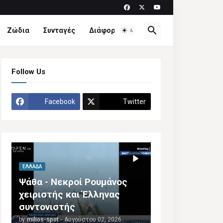
Ζώδια
Συνταγές
Διάφορα
Follow Us
Facebook
Twitter
ΕΛΛΆΔΑ
Ψάθα - Νεκροί Ρουμάνος
χειριστής και Έλληνας
συντονιστής
by
milios-spot
-
Αυγούστου 02, 2026