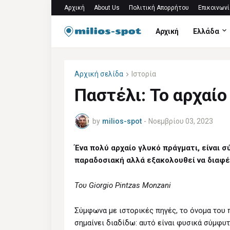
Αρχική
About Us
Πολιτική Απορρήτου
Επικοινωνί
Αρχική
Ελλάδα
Αρχική σελίδα
Ιστορία
Παστέλι: Το αρχαίο
by
milios-spot
-
Νοεμβρίου 03, 2023
Ένα πολύ αρχαίο γλυκό πράγματι, είναι σ
παραδοσιακή αλλά εξακολουθεί να διαφέρ
Του Giorgio Pintzas Monzani
Σύμφωνα με ιστορικές πηγές, το όνομα του 
σημαίνει διαδίδω: αυτό είναι φυσικά σύμφυτ