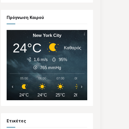
Πρόγνωση Καιρού
New York City
24°C
Καθαρός
1.6 m/s
95%
765
mmHg
05:00
06:00
07:00
08:00
09:00
10:00
‹
›
24°C
24°C
25°C
26°C
28°C
29°C
Ετικέτες