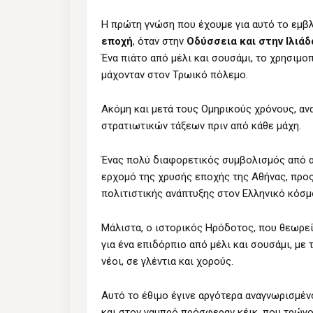
Η πρώτη γνώση που έχουμε για αυτό το εμβ
εποχή
, όταν στην
Οδύσσεια και στην Ιλιάδ
Ένα πιάτο από μέλι και σουσάμι, το χρησιμο
μάχονταν στον Τρωικό πόλεμο.
Ακόμη και μετά τους Ομηρικούς χρόνους, αν
στρατιωτικών τάξεων πριν από κάθε μάχη.
Ένας πολύ διαφορετικός συμβολισμός από αυ
ερχομό της χρυσής εποχής της Αθήνας, προς 
πολιτιστικής ανάπτυξης στον Ελληνικό κόσμ
Μάλιστα, ο ιστορικός Ηρόδοτος, που θεωρείτ
για ένα επιδόρπιο από μέλι και σουσάμι, με
νέοι, σε γλέντια και χορούς.
Αυτό το έθιμο έγινε αργότερα αναγνωρισμέν
και στον γαμπρό πρόσφεραν κέικ, που τρώγον