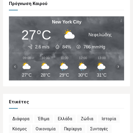
Πρόγνωση Καιρού
New York City
27°C
Νεφελώδης
2.6 m/s
84%
766
mmHg
09:00
10:00
11:00
12:00
13:00
14:00
‹
›
27°C
28°C
29°C
30°C
31°C
31°C
Ετικέτες
Διάφορα
Έθιμα
Ελλάδα
Ζώδια
Ιστορία
Κόσμος
Οικονομία
Περίεργα
Συνταγές