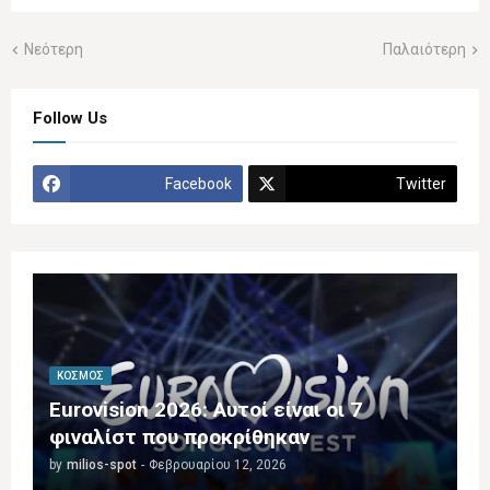
Νεότερη
Παλαιότερη
Follow Us
Facebook
Twitter
ΚΌΣΜΟΣ
Eurovision 2026: Αυτοί είναι οι 7
φιναλίστ που προκρίθηκαν
by
milios-spot
-
Φεβρουαρίου 12, 2026