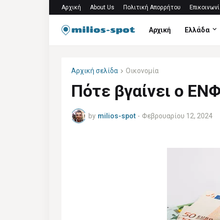
Αρχική
About Us
Πολιτική Απορρήτου
Επικοινωνί
Αρχική
Ελλάδα
Αρχική σελίδα
Οικονομία
Πότε βγαίνει ο ΕΝΦ
by
milios-spot
-
Φεβρουαρίου 12, 2024