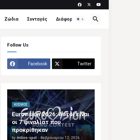
Ζώδια
Συνταγές
Διάφορα
Follow Us
Facebook
Twitter
ΚΌΣΜΟΣ
Eurovision 2026: Αυτοί είναι
οι 7 φιναλίστ που
προκρίθηκαν
by
milios-spot
-
Φεβρουαρίου 12, 2026