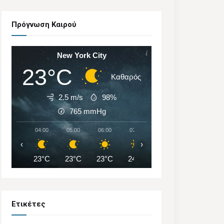
Πρόγνωση Καιρού
New York City
23°C
Καθαρός
2.5 m/s
98%
765
mmHg
04:00
05:00
06:00
07:00
08:00
09:00
‹
›
23°C
23°C
23°C
24°C
25°C
27°C
Ετικέτες