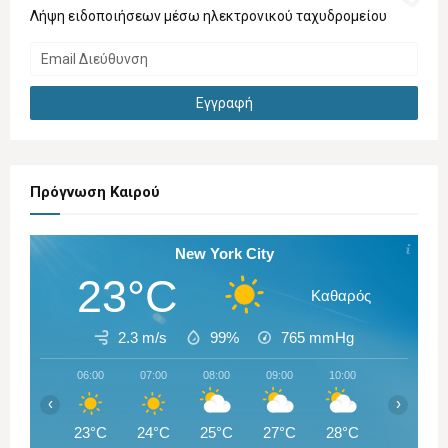
Λήψη ειδοποιήσεων μέσω ηλεκτρονικού ταχυδρομείου
Πρόγνωση Καιρού
New York City
23°C
Καθαρός
2.3 m/s
99%
765
mmHg
06:00
07:00
08:00
09:00
10:00
11:00
‹
›
23°C
24°C
25°C
27°C
28°C
29°C